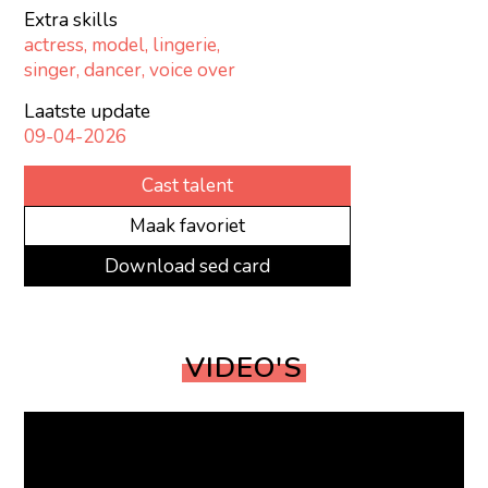
Extra skills
actress, model, lingerie,
singer, dancer, voice over
Laatste update
09-04-2026
Cast talent
Maak favoriet
Download sed card
VIDEO'S