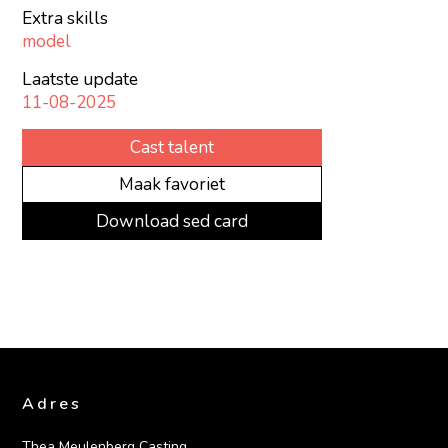
Extra skills
model
Laatste update
11-08-2025
Cast talent
Maak favoriet
Download sed card
Adres
Thea Meulenberg Casting
