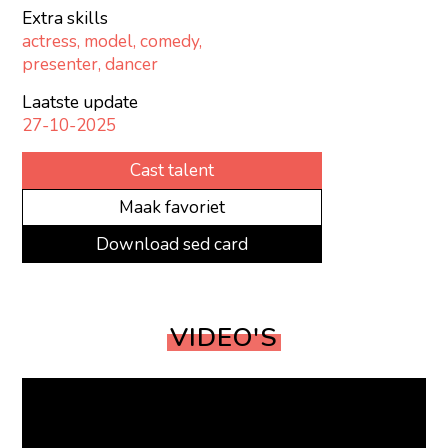
Extra skills
actress, model, comedy,
presenter, dancer
Laatste update
27-10-2025
Cast talent
Maak favoriet
Download sed card
VIDEO'S