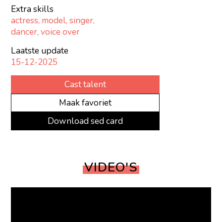
Extra skills
actress, model, singer,
dancer, voice over
Laatste update
15-12-2025
Cast talent
Maak favoriet
Download sed card
VIDEO'S