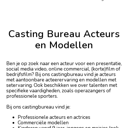
Abbygaïl M
Abby H
Casting Bureau Acteurs
Abdelghani A
en Modellen
Abeer M
Abel F
Ben je op zoek naar een acteur voor een presentatie,
social media video, online commercial, (korte)film of
bedrijfsfilm? Bij ons castingbureau vind je acteurs
met aantoonbare acteerervaring en modellen met
setervaring. Ook beschikken we over talenten met
specifieke vaardigheden, zoals operazangers of
professionele sporters.
Bij ons castingbureau vind je:
Professionele acteurs en actrices
Commerciële modellen